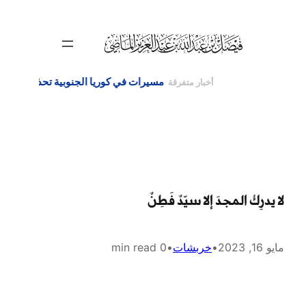
تخطى
إلى
المحتوى
لا يدرِكُ المجدَ إلا سيّدٌ فَطِنٌ
مايو 16, 2023
•
خربشات
•
0 min read