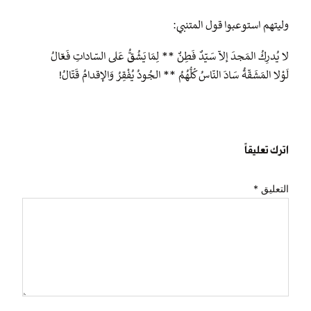
وليتهم استوعبوا قول المتنبي:
لا يُدرِكُ المَجدَ إلاّ سَيّدٌ فَطِنٌ ** لِمَا يَشُقُّ عَلى السّاداتِ فَعّالُ
لَوْلا المَشَقّةُ سَادَ النّاسُ كُلُّهُمُ ** الجُودُ يُفْقِرُ وَالإقدامُ قَتّالُ!
اترك تعليقاً
التعليق
*