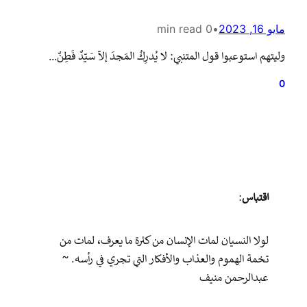
مايو 16, 2023
•
0 min read
وليتهم استوعبوا قول المتنبي: لا يُدرِكُ المَجدَ إلاّ سَيّدٌ فَطِنٌ…
0
اقتباس
:
لولا النسيان لمات الإنسان من كثرة ما يعرف، لمات من
تخمة الهموم والعذاب والأفكار التي تجري في رأسه. ~
عبدالرحمن منيف