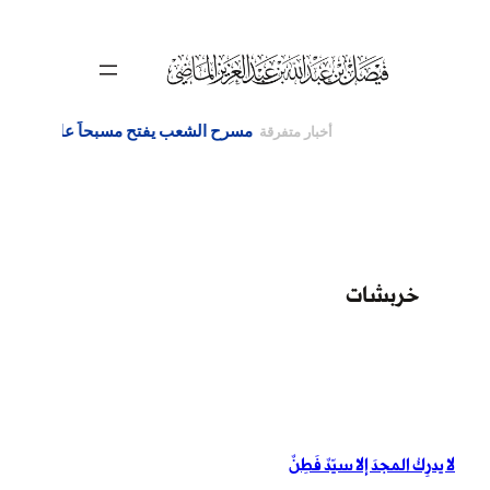
تخطى
إلى
المحتوى
خربشات
لا يدرِكُ المجدَ إلا سيّدٌ فَطِنٌ